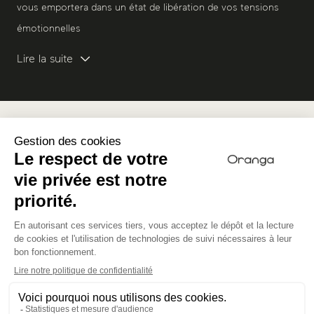
vous emportera dans un état de libération de vos tensions
émotionnelles
Lire la suite
Programme
JOUR 1 - JEUDI
Arrivée à partir de 16h00
7