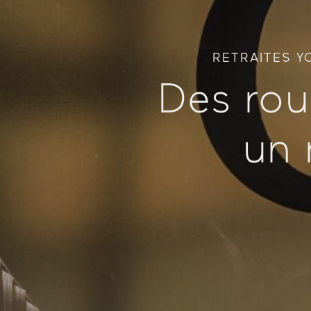
RETRAITES Y
Des rou
un 