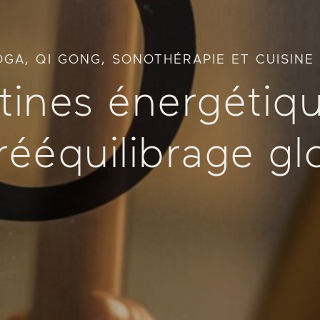
OGA, QI GONG, SONOTHÉRAPIE ET CUISINE
tines énergétiq
rééquilibrage gl