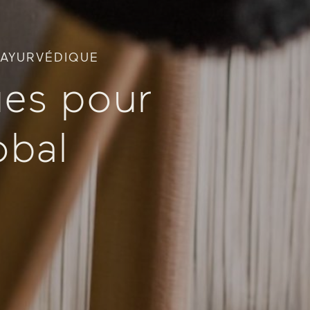
 AYURVÉDIQUE
ues pour
obal