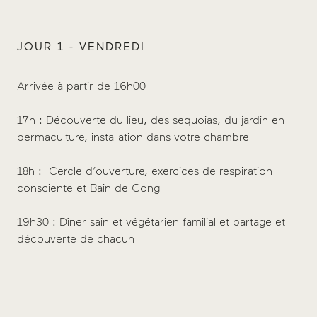
JOUR 1 - VENDREDI
Arrivée à partir de 16h00
7
17h : Découverte du lieu, des sequoias, du jardin en
8
permaculture, installation dans votre chambre
1
18h : Cercle d’ouverture, exercices de respiration
consciente et Bain de Gong
1
19h30 : Dîner sain et végétarien familial et partage et
1
découverte de chacun
1
1
f