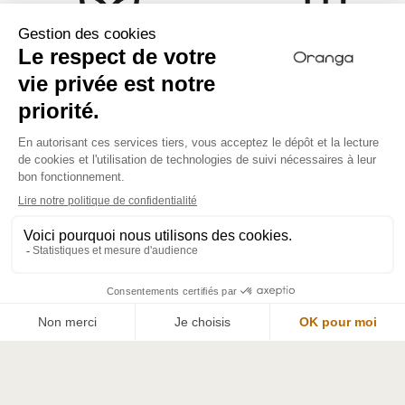
Des séjours bien-être haut
Paiement 100 % sécurisé v
de gamme
la banque CIC
Le Grand Chesnay
4845 Route de Veilleins
41200 Pruniers-en-Sologne