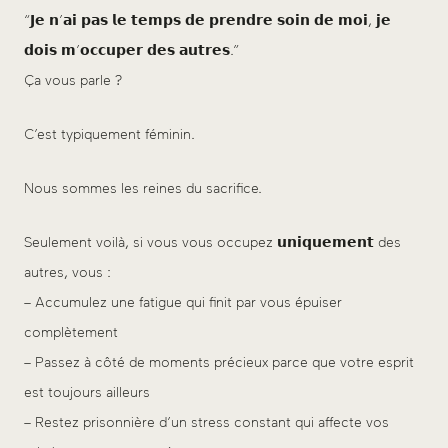
“𝗝𝗲 𝗻’𝗮𝗶 𝗽𝗮𝘀 𝗹𝗲 𝘁𝗲𝗺𝗽𝘀 𝗱𝗲 𝗽𝗿𝗲𝗻𝗱𝗿𝗲 𝘀𝗼𝗶𝗻 𝗱𝗲 𝗺𝗼𝗶, 𝗷𝗲
𝗱𝗼𝗶𝘀 𝗺’𝗼𝗰𝗰𝘂𝗽𝗲𝗿 𝗱𝗲𝘀 𝗮𝘂𝘁𝗿𝗲𝘀.”
Ça vous parle ?
C’est typiquement féminin.
Nous sommes les reines du sacrifice.
Seulement voilà, si vous vous occupez 𝘂𝗻𝗶𝗾𝘂𝗲𝗺𝗲𝗻𝘁 des
autres, vous :
– Accumulez une fatigue qui finit par vous épuiser
complètement
– Passez à côté de moments précieux parce que votre esprit
est toujours ailleurs
– Restez prisonnière d’un stress constant qui affecte vos