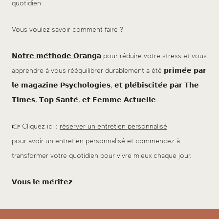
quotidien
Vous voulez savoir comment faire ?
𝗡𝗼𝘁𝗿𝗲 𝗺𝗲́𝘁𝗵𝗼𝗱𝗲 𝗢𝗿𝗮𝗻𝗴𝗮
pour réduire votre stress et vous
apprendre à vous rééquilibrer durablement a été 𝗽𝗿𝗶𝗺𝗲́𝗲 𝗽𝗮𝗿
𝗹𝗲 𝗺𝗮𝗴𝗮𝘇𝗶𝗻𝗲 𝗣𝘀𝘆𝗰𝗵𝗼𝗹𝗼𝗴𝗶𝗲𝘀, 𝗲𝘁 𝗽𝗹𝗲́𝗯𝗶𝘀𝗰𝗶𝘁𝗲́𝗲 𝗽𝗮𝗿 𝗧𝗵𝗲
𝗧𝗶𝗺𝗲𝘀, 𝗧𝗼𝗽 𝗦𝗮𝗻𝘁𝗲́, 𝗲𝘁 𝗙𝗲𝗺𝗺𝗲 𝗔𝗰𝘁𝘂𝗲𝗹𝗹𝗲.
👉 Cliquez ici :
réserver un entretien personnalisé
pour avoir un entretien personnalisé et commencez à
transformer votre quotidien pour vivre mieux chaque jour.
𝗩𝗼𝘂𝘀 𝗹𝗲 𝗺𝗲́𝗿𝗶𝘁𝗲𝘇.